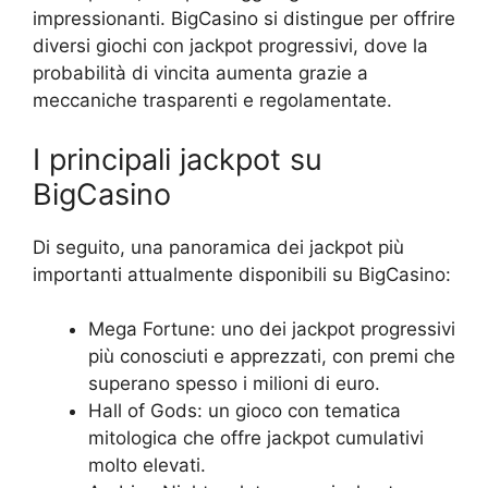
impressionanti. BigCasino si distingue per offrire
diversi giochi con jackpot progressivi, dove la
probabilità di vincita aumenta grazie a
meccaniche trasparenti e regolamentate.
I principali jackpot su
BigCasino
Di seguito, una panoramica dei jackpot più
importanti attualmente disponibili su BigCasino:
Mega Fortune: uno dei jackpot progressivi
più conosciuti e apprezzati, con premi che
superano spesso i milioni di euro.
Hall of Gods: un gioco con tematica
mitologica che offre jackpot cumulativi
molto elevati.