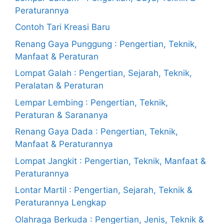
Peraturannya
Contoh Tari Kreasi Baru
Renang Gaya Punggung : Pengertian, Teknik,
Manfaat & Peraturan
Lompat Galah : Pengertian, Sejarah, Teknik,
Peralatan & Peraturan
Lempar Lembing : Pengertian, Teknik,
Peraturan & Sarananya
Renang Gaya Dada : Pengertian, Teknik,
Manfaat & Peraturannya
Lompat Jangkit : Pengertian, Teknik, Manfaat &
Peraturannya
Lontar Martil : Pengertian, Sejarah, Teknik &
Peraturannya Lengkap
Olahraga Berkuda : Pengertian, Jenis, Teknik &