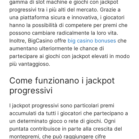
gamma di slot machine e giochi con jackpot
progressivi tra i più alti del mercato. Grazie a
una piattaforma sicura e innovativa, i giocatori
hanno la possibilità di competere per premi che
possono cambiare radicalmente la loro vita.
Inoltre, BigCasino offre
big casino bonuses
che
aumentano ulteriormente le chance di
partecipare ai giochi con jackpot elevati in modo
più vantaggioso.
Come funzionano i jackpot
progressivi
I jackpot progressivi sono particolari premi
accumulati da tutti i giocatori che partecipano a
un determinato gioco o rete di giochi. Ogni
puntata contribuisce in parte alla crescita del
montepremi, che può raggiungere cifre