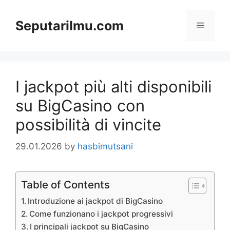
Skip
to
Seputarilmu.com
Menu
content
I jackpot più alti disponibili
su BigCasino con
possibilità di vincite
29.01.2026
by
hasbimutsani
Table of Contents
Introduzione ai jackpot di BigCasino
Come funzionano i jackpot progressivi
I principali jackpot su BigCasino