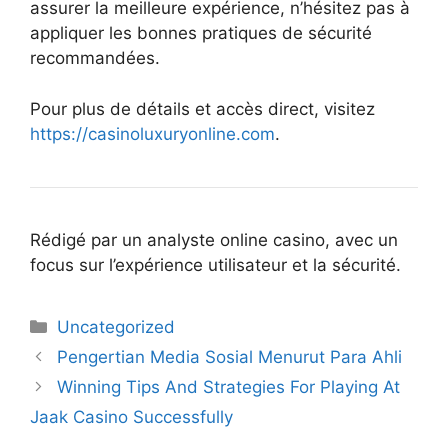
assurer la meilleure expérience, n’hésitez pas à
appliquer les bonnes pratiques de sécurité
recommandées.
Pour plus de détails et accès direct, visitez
https://casinoluxuryonline.com
.
Rédigé par un analyste online casino, avec un
focus sur l’expérience utilisateur et la sécurité.
Categories
Uncategorized
Pengertian Media Sosial Menurut Para Ahli
Winning Tips And Strategies For Playing At
Jaak Casino Successfully