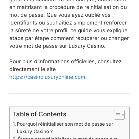
en maîtrisant la procédure de réinitialisation du
mot de passe. Que vous ayez oublié vos
identifiants ou souhaitiez simplement renforcer
la sûreté de votre profil, ce guide vous explique
étape par étape comment récupérer ou changer
votre mot de passe sur Luxury Casino.
Pour plus d’informations officielles, consultez
directement le site
https://casinoluxuryonline.com
.
Table of Contents
Pourquoi réinitialiser son mot de passe sur
Luxury Casino ?