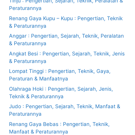
Tinju : Pengertian, Sejarah, Teknik, Peralatan &
Peraturannya
Renang Gaya Kupu – Kupu : Pengertian, Teknik
& Peraturannya
Anggar : Pengertian, Sejarah, Teknik, Peralatan
& Peraturannya
Angkat Besi : Pengertian, Sejarah, Teknik, Jenis
& Peraturannya
Lompat Tinggi : Pengertian, Teknik, Gaya,
Peraturan & Manfaatnya
Olahraga Hoki : Pengertian, Sejarah, Jenis,
Teknik & Peraturannya
Judo : Pengertian, Sejarah, Teknik, Manfaat &
Peraturannya
Renang Gaya Bebas : Pengertian, Teknik,
Manfaat & Peraturannya