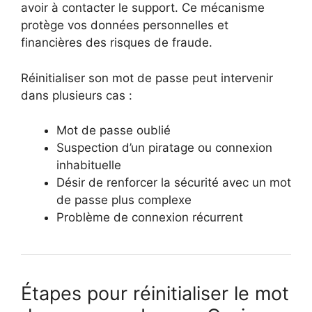
avoir à contacter le support. Ce mécanisme
protège vos données personnelles et
financières des risques de fraude.
Réinitialiser son mot de passe peut intervenir
dans plusieurs cas :
Mot de passe oublié
Suspection d’un piratage ou connexion
inhabituelle
Désir de renforcer la sécurité avec un mot
de passe plus complexe
Problème de connexion récurrent
Étapes pour réinitialiser le mot