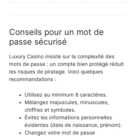
Conseils pour un mot de
passe sécurisé
Luxury Casino insiste sur la complexité des
mots de passe : un compte bien protégé réduit
les risques de piratage. Voici quelques
recommandations :
Utilisez au minimum 8 caractères.
Mélangez majuscules, minuscules,
chiffres et symboles.
Évitez les informations personnelles
évidentes (date de naissance, prénom).
Changez votre mot de passe