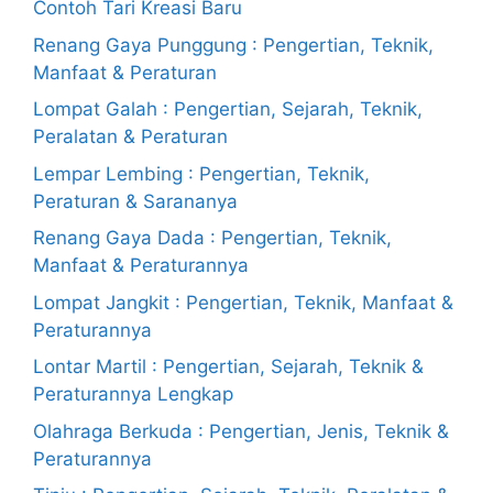
Contoh Tari Kreasi Baru
Renang Gaya Punggung : Pengertian, Teknik,
Manfaat & Peraturan
Lompat Galah : Pengertian, Sejarah, Teknik,
Peralatan & Peraturan
Lempar Lembing : Pengertian, Teknik,
Peraturan & Sarananya
Renang Gaya Dada : Pengertian, Teknik,
Manfaat & Peraturannya
Lompat Jangkit : Pengertian, Teknik, Manfaat &
Peraturannya
Lontar Martil : Pengertian, Sejarah, Teknik &
Peraturannya Lengkap
Olahraga Berkuda : Pengertian, Jenis, Teknik &
Peraturannya