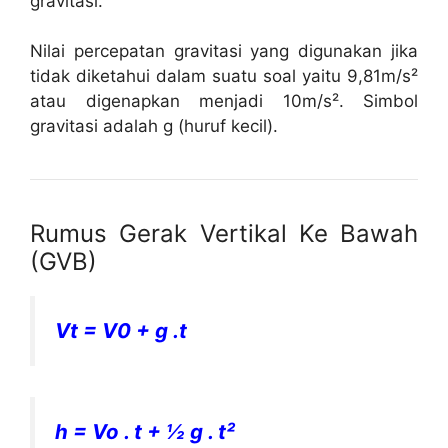
gravitasi.
Nilai percepatan gravitasi yang digunakan jika
tidak diketahui dalam suatu soal yaitu 9,81m/s²
atau digenapkan menjadi 10m/s². Simbol
gravitasi adalah g (huruf kecil).
Rumus Gerak Vertikal Ke Bawah
(GVB)
Vt = V0 + g .t
h = Vo . t + ½ g . t²