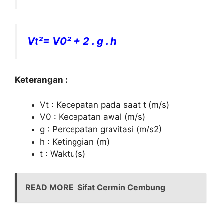
Vt²= V0² + 2 . g . h
Keterangan :
Vt : Kecepatan pada saat t (m/s)
V0 : Kecepatan awal (m/s)
g : Percepatan gravitasi (m/s2)
h : Ketinggian (m)
t : Waktu(s)
READ MORE
Sifat Cermin Cembung