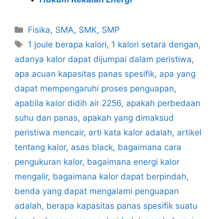
Categories
Fisika
,
SMA
,
SMK
,
SMP
Tags
1 joule berapa kalori
,
1 kalori setara dengan
,
adanya kalor dapat dijumpai dalam peristiwa
,
apa acuan kapasitas panas spesifik
,
apa yang
dapat mempengaruhi proses penguapan
,
apabila kalor didih air 2256
,
apakah perbedaan
suhu dan panas
,
apakah yang dimaksud
peristiwa mencair
,
arti kata kalor adalah
,
artikel
tentang kalor
,
asas black
,
bagaimana cara
pengukuran kalor
,
bagaimana energi kalor
mengalir
,
bagaimana kalor dapat berpindah
,
benda yang dapat mengalami penguapan
adalah
,
berapa kapasitas panas spesifik suatu