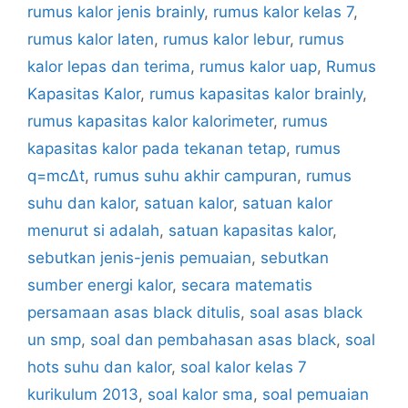
rumus kalor jenis brainly
,
rumus kalor kelas 7
,
rumus kalor laten
,
rumus kalor lebur
,
rumus
kalor lepas dan terima
,
rumus kalor uap
,
Rumus
Kapasitas Kalor
,
rumus kapasitas kalor brainly
,
rumus kapasitas kalor kalorimeter
,
rumus
kapasitas kalor pada tekanan tetap
,
rumus
q=mc∆t
,
rumus suhu akhir campuran
,
rumus
suhu dan kalor
,
satuan kalor
,
satuan kalor
menurut si adalah
,
satuan kapasitas kalor
,
sebutkan jenis-jenis pemuaian
,
sebutkan
sumber energi kalor
,
secara matematis
persamaan asas black ditulis
,
soal asas black
un smp
,
soal dan pembahasan asas black
,
soal
hots suhu dan kalor
,
soal kalor kelas 7
kurikulum 2013
,
soal kalor sma
,
soal pemuaian