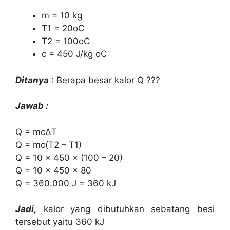
m = 10 kg
T1 = 20oC
T2 = 100oC
c = 450 J/kg oC
Ditanya
: Berapa besar kalor Q ???
Jawab :
Q = mc∆T
Q = mc(T2 – T1)
Q = 10 × 450 × (100 – 20)
Q = 10 × 450 × 80
Q = 360.000 J = 360 kJ
Jadi,
kalor yang dibutuhkan sebatang besi
tersebut yaitu 360 kJ