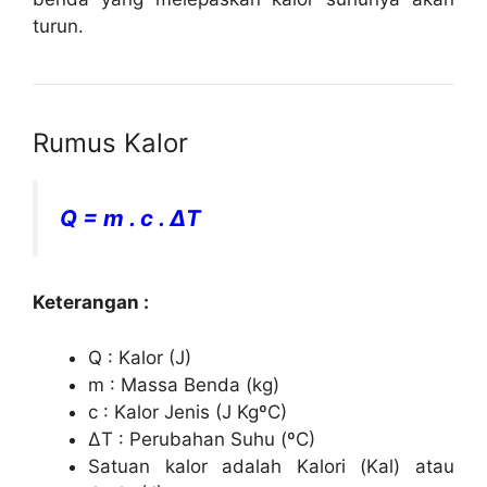
turun.
Rumus Kalor
Q = m . c . ΔT
Keterangan :
Q : Kalor (J)
m : Massa Benda (kg)
c : Kalor Jenis (J KgºC)
ΔT : Perubahan Suhu (ºC)
Satuan kalor adalah Kalori (Kal) atau