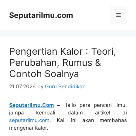
Skip
to
Seputarilmu.com
Menu
content
Pengertian Kalor : Teori,
Perubahan, Rumus &
Contoh Soalnya
21.07.2026
by
Guru Pendidikan
SeputarIlmu.Com
–
Hallo para pencari ilmu,
jumpa kembali dalam artikel di
seputarilmu.com
. Kali ini akan membahas
mengenai Kalor.