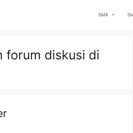
SMA
S
 forum diskusi di
er