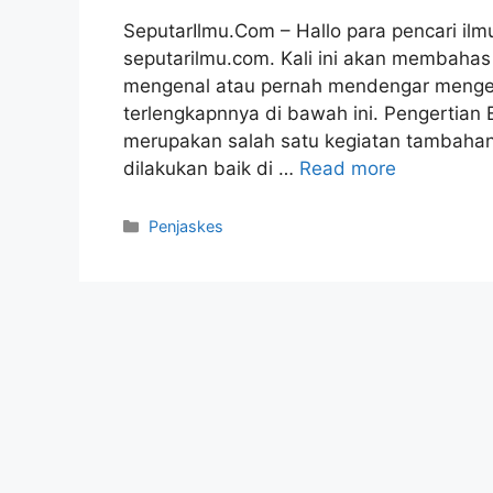
SeputarIlmu.Com – Hallo para pencari ilmu
seputarilmu.com. Kali ini akan membahas
mengenal atau pernah mendengar mengenai
terlengkapnnya di bawah ini. Pengertian E
merupakan salah satu kegiatan tambahan 
dilakukan baik di …
Read more
Categories
Penjaskes