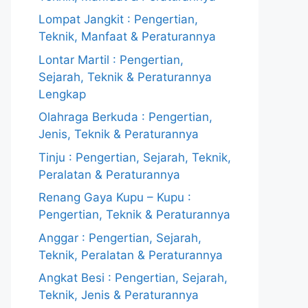
Lompat Jangkit : Pengertian,
Teknik, Manfaat & Peraturannya
Lontar Martil : Pengertian,
Sejarah, Teknik & Peraturannya
Lengkap
Olahraga Berkuda : Pengertian,
Jenis, Teknik & Peraturannya
Tinju : Pengertian, Sejarah, Teknik,
Peralatan & Peraturannya
Renang Gaya Kupu – Kupu :
Pengertian, Teknik & Peraturannya
Anggar : Pengertian, Sejarah,
Teknik, Peralatan & Peraturannya
Angkat Besi : Pengertian, Sejarah,
Teknik, Jenis & Peraturannya