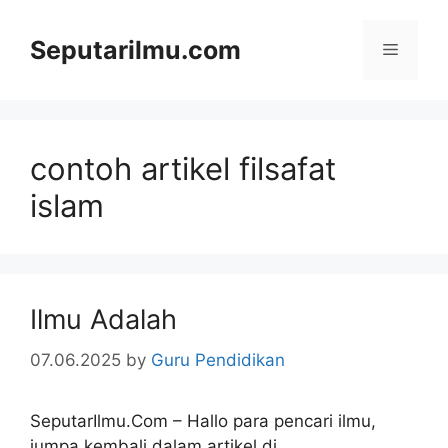
Skip
to
Seputarilmu.com
Menu
content
contoh artikel filsafat
islam
Ilmu Adalah
07.06.2025
by
Guru Pendidikan
SeputarIlmu.Com – Hallo para pencari ilmu,
jumpa kembali dalam artikel di