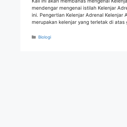
Kali ini akan membahas mengenai Kelenj
mendengar mengenai istilah Kelenjar Adr
ini. Pengertian Kelenjar Adrenal Kelenjar 
merupakan kelenjar yang terletak di atas
Categories
Biologi