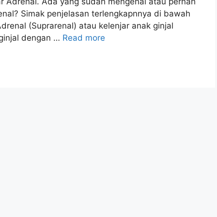
ar Adrenal. Ada yang sudah mengenal atau pernah
enal? Simak penjelasan terlengkapnnya di bawah
Adrenal (Suprarenal) atau kelenjar anak ginjal
 ginjal dengan …
Read more