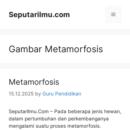
Skip
to
Seputarilmu.com
Menu
content
Gambar Metamorfosis
Metamorfosis
15.12.2025
by
Guru Pendidikan
SeputarIlmu.Com – Pada beberapa jenis hewan,
dalam pertumbuhan dan perkembanganya
mengalami suatu proses metamorfosis.