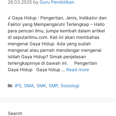
26.03.2025
by
Guru Pendidikan
√ Gaya Hidup : Pengertian, Jenis, Indikator dan
Faktor yang Mempengaruhi Terlengkap – Hallo
para pencari ilmu, jumpa kembali dalam artikel
di seputarilmu.com. Kali ini akan membahas
mengenai Gaya Hidup. Ada yang sudah
mengenal atau pernah mendengar mengenai
istilah Gaya Hidup? Simak penjelasan
terlengkapnnya di bawah ini. Pengertian
Gaya Hidup Gaya hidup …
Read more
Categories
IPS
,
SMA
,
SMK
,
SMP
,
Sosiologi
Search