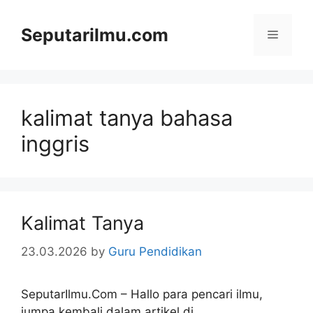
Skip
to
Seputarilmu.com
Menu
content
kalimat tanya bahasa
inggris
Kalimat Tanya
23.03.2026
by
Guru Pendidikan
SeputarIlmu.Com – Hallo para pencari ilmu,
jumpa kembali dalam artikel di