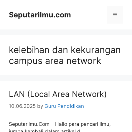
Skip
to
Seputarilmu.com
Menu
content
kelebihan dan kekurangan
campus area network
LAN (Local Area Network)
10.06.2025
by
Guru Pendidikan
SeputarIlmu.Com – Hallo para pencari ilmu,
jumpa kembali dalam artikel di