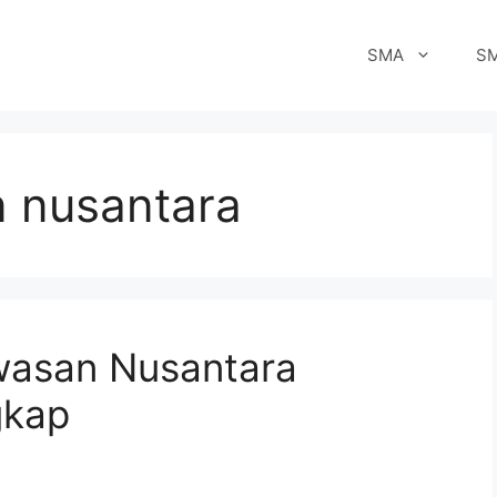
SMA
S
 nusantara
wasan Nusantara
gkap