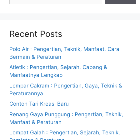
Recent Posts
Polo Air : Pengertian, Teknik, Manfaat, Cara
Bermain & Peraturan
Atletik : Pengertian, Sejarah, Cabang &
Manfaatnya Lengkap
Lempar Cakram : Pengertian, Gaya, Teknik &
Peraturannya
Contoh Tari Kreasi Baru
Renang Gaya Punggung : Pengertian, Teknik,
Manfaat & Peraturan
Lompat Galah : Pengertian, Sejarah, Teknik,