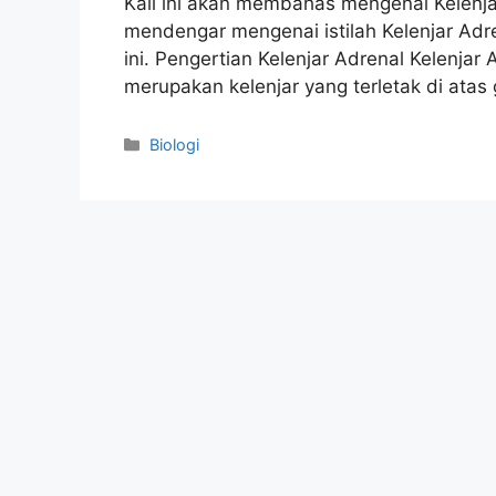
Kali ini akan membahas mengenai Kelenj
mendengar mengenai istilah Kelenjar Adr
ini. Pengertian Kelenjar Adrenal Kelenjar 
merupakan kelenjar yang terletak di atas
Categories
Biologi