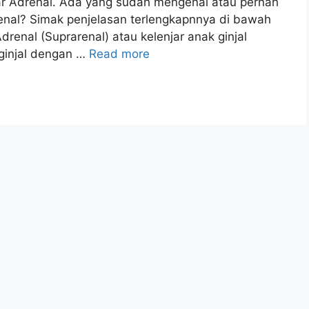
ar Adrenal. Ada yang sudah mengenal atau pernah
enal? Simak penjelasan terlengkapnnya di bawah
Adrenal (Suprarenal) atau kelenjar anak ginjal
 ginjal dengan …
Read more