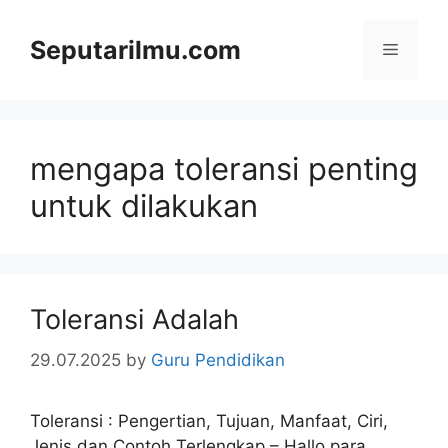
Skip
to
Seputarilmu.com
Menu
content
mengapa toleransi penting
untuk dilakukan
Toleransi Adalah
29.07.2025
by
Guru Pendidikan
Toleransi : Pengertian, Tujuan, Manfaat, Ciri,
Jenis dan Contoh Terlengkap – Hallo para