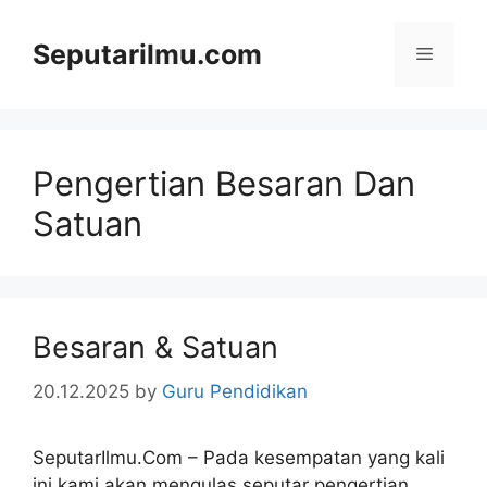
Skip
to
Seputarilmu.com
Menu
content
Pengertian Besaran Dan
Satuan
Besaran & Satuan
20.12.2025
by
Guru Pendidikan
SeputarIlmu.Com – Pada kesempatan yang kali
ini kami akan mengulas seputar pengertian