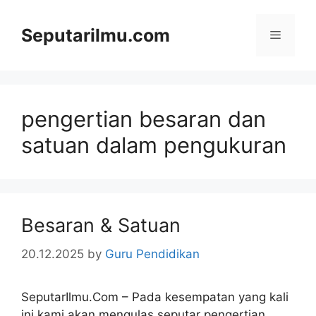
Skip
to
Seputarilmu.com
Menu
content
pengertian besaran dan
satuan dalam pengukuran
Besaran & Satuan
20.12.2025
by
Guru Pendidikan
SeputarIlmu.Com – Pada kesempatan yang kali
ini kami akan mengulas seputar pengertian