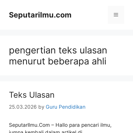
Skip
to
Seputarilmu.com
Menu
content
pengertian teks ulasan
menurut beberapa ahli
Teks Ulasan
25.03.2026
by
Guru Pendidikan
SeputarIlmu.Com – Hallo para pencari ilmu,
jumpa kembali dalam artikel di