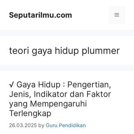
Skip
to
Seputarilmu.com
Menu
content
teori gaya hidup plummer
√ Gaya Hidup : Pengertian,
Jenis, Indikator dan Faktor
yang Mempengaruhi
Terlengkap
26.03.2025
by
Guru Pendidikan