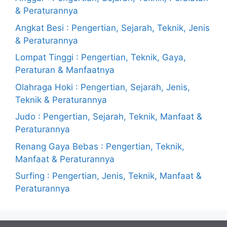
& Peraturannya
Angkat Besi : Pengertian, Sejarah, Teknik, Jenis
& Peraturannya
Lompat Tinggi : Pengertian, Teknik, Gaya,
Peraturan & Manfaatnya
Olahraga Hoki : Pengertian, Sejarah, Jenis,
Teknik & Peraturannya
Judo : Pengertian, Sejarah, Teknik, Manfaat &
Peraturannya
Renang Gaya Bebas : Pengertian, Teknik,
Manfaat & Peraturannya
Surfing : Pengertian, Jenis, Teknik, Manfaat &
Peraturannya