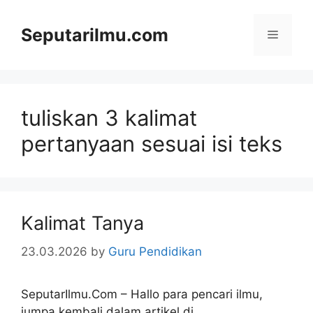
Skip
to
Seputarilmu.com
Menu
content
tuliskan 3 kalimat
pertanyaan sesuai isi teks
Kalimat Tanya
23.03.2026
by
Guru Pendidikan
SeputarIlmu.Com – Hallo para pencari ilmu,
jumpa kembali dalam artikel di