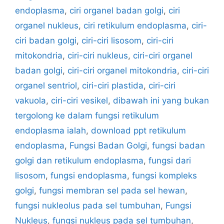
endoplasma
,
ciri organel badan golgi
,
ciri
organel nukleus
,
ciri retikulum endoplasma
,
ciri-
ciri badan golgi
,
ciri-ciri lisosom
,
ciri-ciri
mitokondria
,
ciri-ciri nukleus
,
ciri-ciri organel
badan golgi
,
ciri-ciri organel mitokondria
,
ciri-ciri
organel sentriol
,
ciri-ciri plastida
,
ciri-ciri
vakuola
,
ciri-ciri vesikel
,
dibawah ini yang bukan
tergolong ke dalam fungsi retikulum
endoplasma ialah
,
download ppt retikulum
endoplasma
,
Fungsi Badan Golgi
,
fungsi badan
golgi dan retikulum endoplasma
,
fungsi dari
lisosom
,
fungsi endoplasma
,
fungsi kompleks
golgi
,
fungsi membran sel pada sel hewan
,
fungsi nukleolus pada sel tumbuhan
,
Fungsi
Nukleus
,
fungsi nukleus pada sel tumbuhan
,