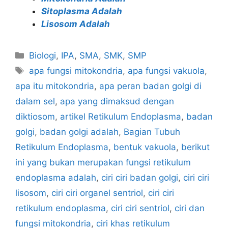
Sitoplasma Adalah
Lisosom Adalah
Categories
Biologi
,
IPA
,
SMA
,
SMK
,
SMP
Tags
apa fungsi mitokondria
,
apa fungsi vakuola
,
apa itu mitokondria
,
apa peran badan golgi di
dalam sel
,
apa yang dimaksud dengan
diktiosom
,
artikel Retikulum Endoplasma
,
badan
golgi
,
badan golgi adalah
,
Bagian Tubuh
Retikulum Endoplasma
,
bentuk vakuola
,
berikut
ini yang bukan merupakan fungsi retikulum
endoplasma adalah
,
ciri ciri badan golgi
,
ciri ciri
lisosom
,
ciri ciri organel sentriol
,
ciri ciri
retikulum endoplasma
,
ciri ciri sentriol
,
ciri dan
fungsi mitokondria
,
ciri khas retikulum