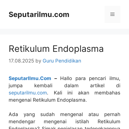
Skip
to
Seputarilmu.com
Menu
content
Retikulum Endoplasma
17.08.2025
by
Guru Pendidikan
SeputarIlmu.Com
–
Hallo para pencari ilmu,
jumpa kembali dalam artikel di
seputarilmu.com
. Kali ini akan membahas
mengenai Retikulum Endoplasma.
Ada yang sudah mengenal atau pernah
mendengar mengenai istilah Retikulum
Endoplasma? Simak penjelasan terlengkapnnya