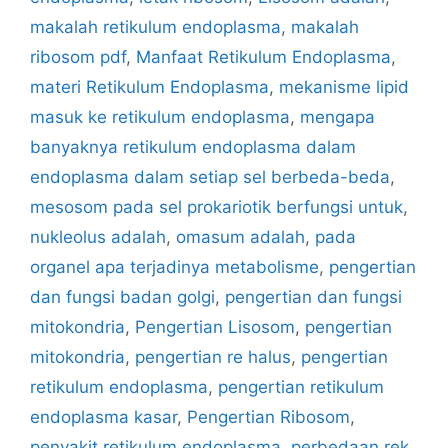
makalah retikulum endoplasma
,
makalah
ribosom pdf
,
Manfaat Retikulum Endoplasma
,
materi Retikulum Endoplasma
,
mekanisme lipid
masuk ke retikulum endoplasma
,
mengapa
banyaknya retikulum endoplasma dalam
endoplasma dalam setiap sel berbeda-beda
,
mesosom pada sel prokariotik berfungsi untuk
,
nukleolus adalah
,
omasum adalah
,
pada
organel apa terjadinya metabolisme
,
pengertian
dan fungsi badan golgi
,
pengertian dan fungsi
mitokondria
,
Pengertian Lisosom
,
pengertian
mitokondria
,
pengertian re halus
,
pengertian
retikulum endoplasma
,
pengertian retikulum
endoplasma kasar
,
Pengertian Ribosom
,
penyakit retikulum endoplasma
,
perbedaan rek