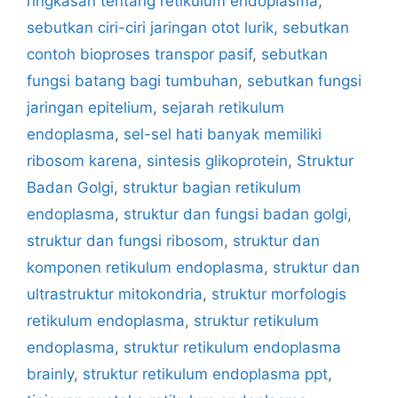
ringkasan tentang retikulum endoplasma
,
sebutkan ciri-ciri jaringan otot lurik
,
sebutkan
contoh bioproses transpor pasif
,
sebutkan
fungsi batang bagi tumbuhan
,
sebutkan fungsi
jaringan epitelium
,
sejarah retikulum
endoplasma
,
sel-sel hati banyak memiliki
ribosom karena
,
sintesis glikoprotein
,
Struktur
Badan Golgi
,
struktur bagian retikulum
endoplasma
,
struktur dan fungsi badan golgi
,
struktur dan fungsi ribosom
,
struktur dan
komponen retikulum endoplasma
,
struktur dan
ultrastruktur mitokondria
,
struktur morfologis
retikulum endoplasma
,
struktur retikulum
endoplasma
,
struktur retikulum endoplasma
brainly
,
struktur retikulum endoplasma ppt
,