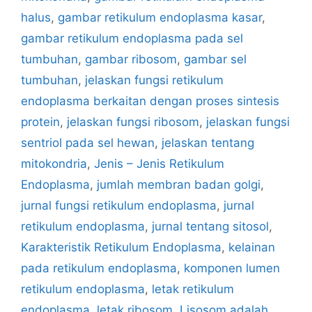
halus
,
gambar retikulum endoplasma kasar
,
gambar retikulum endoplasma pada sel
tumbuhan
,
gambar ribosom
,
gambar sel
tumbuhan
,
jelaskan fungsi retikulum
endoplasma berkaitan dengan proses sintesis
protein
,
jelaskan fungsi ribosom
,
jelaskan fungsi
sentriol pada sel hewan
,
jelaskan tentang
mitokondria
,
Jenis – Jenis Retikulum
Endoplasma
,
jumlah membran badan golgi
,
jurnal fungsi retikulum endoplasma
,
jurnal
retikulum endoplasma
,
jurnal tentang sitosol
,
Karakteristik Retikulum Endoplasma
,
kelainan
pada retikulum endoplasma
,
komponen lumen
retikulum endoplasma
,
letak retikulum
endoplasma
,
letak ribosom
,
Lisosom adalah
,