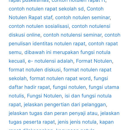
rapat puskesmas
,
contoh notulen rapat rt
,
contoh notulen rapat sekolah sd
,
Contoh
Notulen Rapat staf
,
contoh notulen seminar
,
contoh notulen sosialisasi
,
contoh notulensi
diskusi online
,
contoh notulensi seminar
,
contoh
penulisan identitas notulen rapat
,
contoh rapat
semu
,
dibawah ini merupakan fungsi notula
kecuali
,
e- notulensi adalah
,
Format Notulen
,
format notulen diskusi
,
format notulen rapat
sekolah
,
format notulen rapat word
,
fungsi
daftar hadir rapat
,
fungsi notulen
,
fungsi utama
notulis
,
Fungѕі Notulen
,
isi dan fungsi notula
rapat
,
jelaskan pengertian dari pelanggan
,
jelaskan tugas dan peran penyaji atau
,
jelaskan
tugas peserta rapat
,
jenis jenis notula
,
kapan