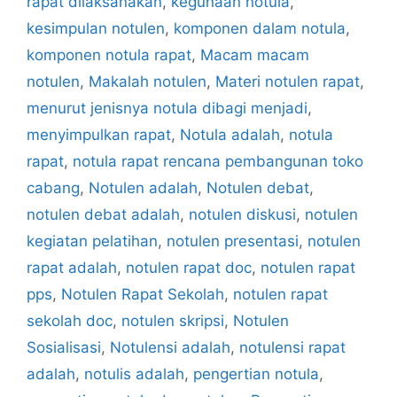
rapat dilaksanakan
,
kegunaan notula
,
kesimpulan notulen
,
komponen dalam notula
,
komponen notula rapat
,
Macam macam
notulen
,
Makalah notulen
,
Materi notulen rapat
,
menurut jenisnya notula dibagi menjadi
,
menyimpulkan rapat
,
Notula adalah
,
notula
rapat
,
notula rapat rencana pembangunan toko
cabang
,
Notulen adalah
,
Notulen debat
,
notulen debat adalah
,
notulen diskusi
,
notulen
kegiatan pelatihan
,
notulen presentasi
,
notulen
rapat adalah
,
notulen rapat doc
,
notulen rapat
pps
,
Notulen Rapat Sekolah
,
notulen rapat
sekolah doc
,
notulen skripsi
,
Notulen
Sosialisasi
,
Notulensi adalah
,
notulensi rapat
adalah
,
notulis adalah
,
pengertian notula
,