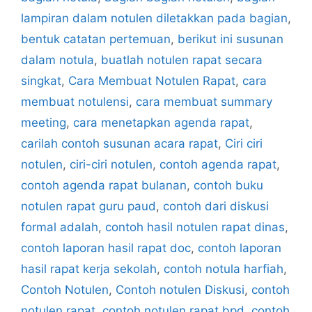
lampiran dalam notulen diletakkan pada bagian
,
bentuk catatan pertemuan
,
berikut ini susunan
dalam notula
,
buatlah notulen rapat secara
singkat
,
Cara Membuat Notulen Rapat
,
cara
membuat notulensi
,
cara membuat summary
meeting
,
cara menetapkan agenda rapat
,
carilah contoh susunan acara rapat
,
Ciri ciri
notulen
,
ciri-ciri notulen
,
contoh agenda rapat
,
contoh agenda rapat bulanan
,
contoh buku
notulen rapat guru paud
,
contoh dari diskusi
formal adalah
,
contoh hasil notulen rapat dinas
,
contoh laporan hasil rapat doc
,
contoh laporan
hasil rapat kerja sekolah
,
contoh notula harfiah
,
Contoh Notulen
,
Contoh notulen Diskusi
,
contoh
notulen rapat
,
contoh notulen rapat bpd
,
contoh