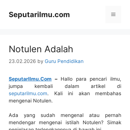
Skip
to
Seputarilmu.com
Menu
content
Notulen Adalah
23.02.2026
by
Guru Pendidikan
SeputarIlmu.Com
–
Hallo para pencari ilmu,
jumpa kembali dalam artikel di
seputarilmu.com
. Kali ini akan membahas
mengenai Notulen.
Ada yang sudah mengenal atau pernah
mendengar mengenai istilah Notulen? Simak
penjelasan terlengkapnnya di bawah ini.