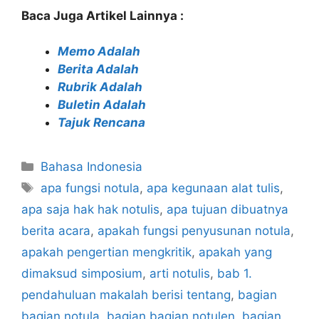
Baca Juga Artikel Lainnya :
Memo Adalah
Berita Adalah
Rubrik Adalah
Buletin Adalah
Tajuk Rencana
Categories
Bahasa Indonesia
Tags
apa fungsi notula
,
apa kegunaan alat tulis
,
apa saja hak hak notulis
,
apa tujuan dibuatnya
berita acara
,
apakah fungsi penyusunan notula
,
apakah pengertian mengkritik
,
apakah yang
dimaksud simposium
,
arti notulis
,
bab 1.
pendahuluan makalah berisi tentang
,
bagian
bagian notula
,
bagian bagian notulen
,
bagian