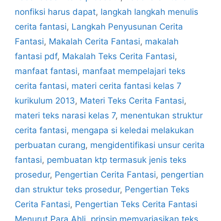
nonfiksi harus dapat
,
langkah langkah menulis
cerita fantasi
,
Langkah Penyusunan Cerita
Fantasi
,
Makalah Cerita Fantasi
,
makalah
fantasi pdf
,
Makalah Teks Cerita Fantasi
,
manfaat fantasi
,
manfaat mempelajari teks
cerita fantasi
,
materi cerita fantasi kelas 7
kurikulum 2013
,
Materi Teks Cerita Fantasi
,
materi teks narasi kelas 7
,
menentukan struktur
cerita fantasi
,
mengapa si keledai melakukan
perbuatan curang
,
mengidentifikasi unsur cerita
fantasi
,
pembuatan ktp termasuk jenis teks
prosedur
,
Pengertian Cerita Fantasi
,
pengertian
dan struktur teks prosedur
,
Pengertian Teks
Cerita Fantasi
,
Pengertian Teks Cerita Fantasi
Menurut Para Ahli
,
prinsip memvariasikan teks