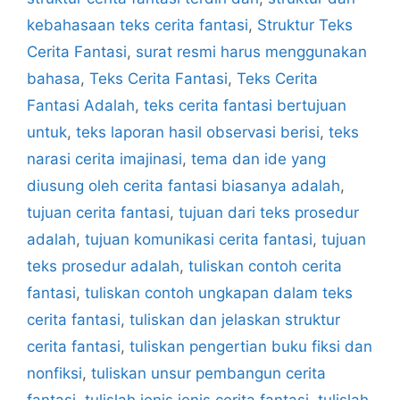
kebahasaan teks cerita fantasi
,
Struktur Teks
Cerita Fantasi
,
surat resmi harus menggunakan
bahasa
,
Teks Cerita Fantasi
,
Teks Cerita
Fantasi Adalah
,
teks cerita fantasi bertujuan
untuk
,
teks laporan hasil observasi berisi
,
teks
narasi cerita imajinasi
,
tema dan ide yang
diusung oleh cerita fantasi biasanya adalah
,
tujuan cerita fantasi
,
tujuan dari teks prosedur
adalah
,
tujuan komunikasi cerita fantasi
,
tujuan
teks prosedur adalah
,
tuliskan contoh cerita
fantasi
,
tuliskan contoh ungkapan dalam teks
cerita fantasi
,
tuliskan dan jelaskan struktur
cerita fantasi
,
tuliskan pengertian buku fiksi dan
nonfiksi
,
tuliskan unsur pembangun cerita
fantasi
,
tulislah jenis jenis cerita fantasi
,
tulislah