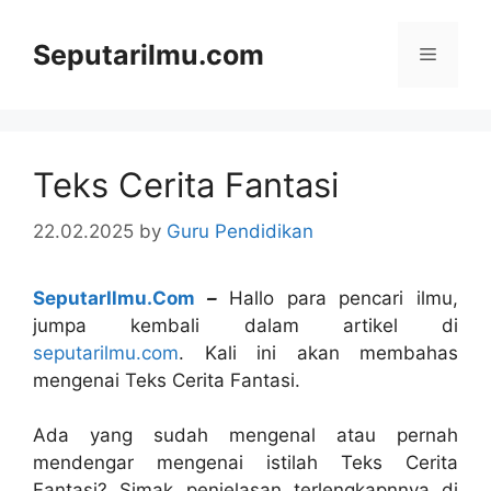
Skip
to
Seputarilmu.com
Menu
content
Teks Cerita Fantasi
22.02.2025
by
Guru Pendidikan
SeputarIlmu.Com
–
Hallo para pencari ilmu,
jumpa kembali dalam artikel di
seputarilmu.com
. Kali ini akan membahas
mengenai Teks Cerita Fantasi.
Ada yang sudah mengenal atau pernah
mendengar mengenai istilah Teks Cerita
Fantasi? Simak penjelasan terlengkapnnya di