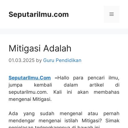
Skip
to
Seputarilmu.com
Menu
content
Mitigasi Adalah
01.03.2025
by
Guru Pendidikan
SeputarIlmu.Com
–
Hallo para pencari ilmu,
jumpa kembali dalam artikel di
seputarilmu.com. Kali ini akan membahas
mengenai Mitigasi.
Ada yang sudah mengenal atau pernah
mendengar mengenai istilah Mitigasi? Simak
penjelasan terlengkapnnya di bawah ini.