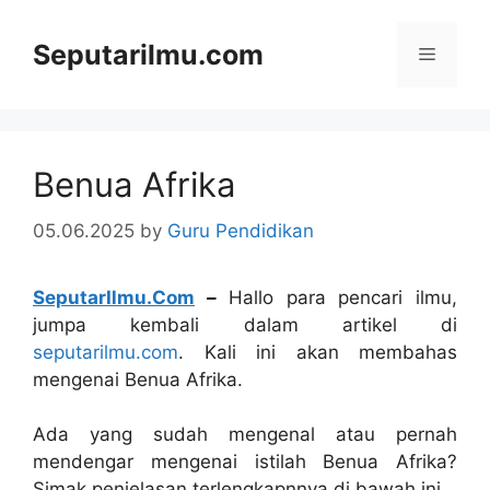
Skip
to
Seputarilmu.com
Menu
content
Benua Afrika
05.06.2025
by
Guru Pendidikan
SeputarIlmu.Com
–
Hallo para pencari ilmu,
jumpa kembali dalam artikel di
seputarilmu.com
. Kali ini akan membahas
mengenai Benua Afrika.
Ada yang sudah mengenal atau pernah
mendengar mengenai istilah Benua Afrika?
Simak penjelasan terlengkapnnya di bawah ini.