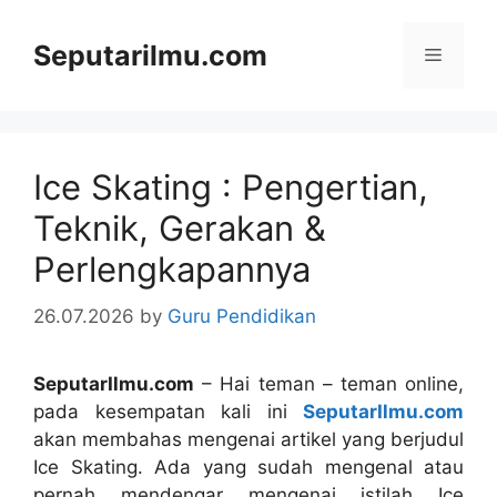
Skip
to
Seputarilmu.com
Menu
content
Ice Skating : Pengertian,
Teknik, Gerakan &
Perlengkapannya
26.07.2026
by
Guru Pendidikan
SeputarIlmu.com
– Hai teman – teman online,
pada kesempatan kali ini
SeputarIlmu.com
akan membahas mengenai artikel yang berjudul
Ice Skating. Ada yang sudah mengenal atau
pernah mendengar mengenai istilah Ice