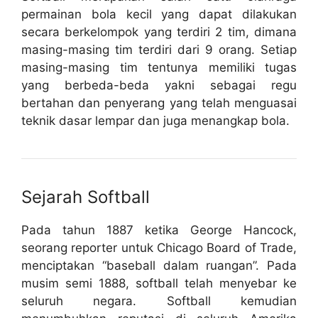
permainan bola kecil yang dapat dilakukan
secara berkelompok yang terdiri 2 tim, dimana
masing-masing tim terdiri dari 9 orang. Setiap
masing-masing tim tentunya memiliki tugas
yang berbeda-beda yakni sebagai regu
bertahan dan penyerang yang telah menguasai
teknik dasar lempar dan juga menangkap bola.
Sejarah Softball
Pada tahun 1887 ketika George Hancock,
seorang reporter untuk Chicago Board of Trade,
menciptakan “baseball dalam ruangan”. Pada
musim semi 1888, softball telah menyebar ke
seluruh negara. Softball kemudian