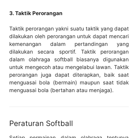
3. Taktik Perorangan
Taktik perorangan yakni suatu taktik yang dapat
dilakukan oleh perorangan untuk dapat mencari
kemenangan dalam pertandingan yang
dilakukan secara sportif. Taktik perorangan
dalam olahraga softball biasanya digunakan
untuk mengecoh atau mengelabui lawan. Taktik
perorangan juga dapat diterapkan, baik saat
menguasai bola (bermain) maupun saat tidak
menguasai bola (bertahan atau menjaga).
Peraturan Softball
Setiap permainan dalam olahraga tentunya