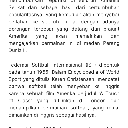
menumbuhkan reputasi di seluruh Amerika
Serikat dan sebagai hasil dari pertumbuhan
popularitasnya, yang kemudian akan menyebar
perlahan ke seluruh dunia, dengan adanya
dorongan terbesar yang datang dari prajurit
Amerika yang akan memainkan dan
mengajarkan permainan ini di medan Perang
Dunia II.
Federasi Softball Internasional (ISF) dibentuk
pada tahun 1965. Dalam Encyclopedia of World
Sport yang ditulis Karen Christensen, mencatat
bahwa softball telah menyebar ke Inggris
karena sebuah film Amerika berjudul “A Touch
of Class” yang difilmkan di London dan
menampilkan permainan softball, yang mulai
dimainkan di Inggris sebagai hasilnya.