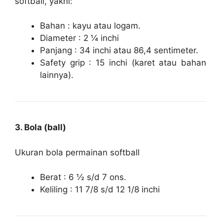
softball, yakni:
Bahan : kayu atau logam.
Diameter : 2 ¼ inchi
Panjang : 34 inchi atau 86,4 sentimeter.
Safety grip : 15 inchi (karet atau bahan
lainnya).
3. Bola (ball)
Ukuran bola permainan softball
Berat : 6 ½ s/d 7 ons.
Keliling : 11 7/8 s/d 12 1/8 inchi