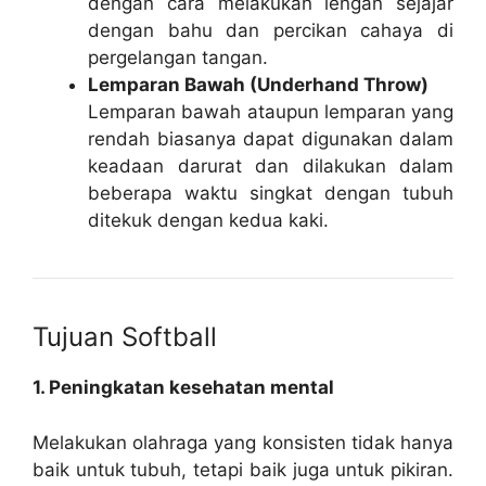
dengan cara melakukan lengan sejajar
dengan bahu dan percikan cahaya di
pergelangan tangan.
Lemparan Bawah (Underhand Throw)
Lemparan bawah ataupun lemparan yang
rendah biasanya dapat digunakan dalam
keadaan darurat dan dilakukan dalam
beberapa waktu singkat dengan tubuh
ditekuk dengan kedua kaki.
Tujuan Softball
1. Peningkatan kesehatan mental
Melakukan olahraga yang konsisten tidak hanya
baik untuk tubuh, tetapi baik juga untuk pikiran.