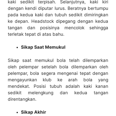
kaki sedikit terpisah. Selanjutnya, kaki kiri
dengan kendi diputar lurus. Beratnya bertumpu
pada kedua kaki dan tubuh sedikit dimiringkan
ke depan. Headstock dipegang dengan kedua
tangan dan posisinya mencolok sehingga
terletak tepat di atas bahu.
Sikap Saat Memukul
Sikap saat memukul bola telah dilemparkan
oleh pelempar setelah bola dilemparkan oleh
pelempar, bola segera mengenai tepat dengan
mengayunkan klub ke arah bola yang
mendekat. Posisi tubuh adalah kaki kanan
sedikit melengkung dan kedua tangan
direntangkan.
Sikap Akhir