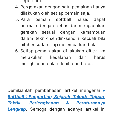
seperti itu.
Pergerakan dengan satu pemainan hanya
dilakukan oleh setiap pemain saja.
Para pemain softball harus dapat
bermain dengan bebas dan mengadakan
gerakan sesuai dengan kemampuan
dalam teknik sendiri-sendiri kecuali bila
pitcher sudah siap melemparkan bola.
Setiap pemain akan di lakukan ditick jika
melakukan kesalahan dan harus
menghindari dalam lebih dari batas.
Demikianlah pembahasan artikel mengenai
√
Softball : Pengertian, Sejarah, Teknik, Tujuan,
Taktik, Perlengkapan & Peraturannya
Lengkap
. Semoga dengan adanya artikel ini