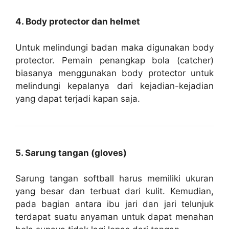
4. Body protector dan helmet
Untuk melindungi badan maka digunakan body
protector. Pemain penangkap bola (catcher)
biasanya menggunakan b
ody protector untuk
melindungi kepalanya dari kejadian-kejadian
yang dapat terjadi kapan saja.
5. Sarung tangan (gloves)
Sarung tangan softball harus memiliki ukuran
yang besar dan terbuat dari kulit. Kemudian,
pada bagian antara ibu jari dan jari telunjuk
terdapat suatu anyaman untuk dapat menahan