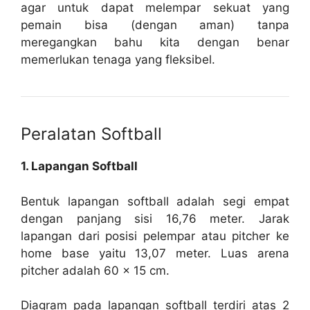
agar untuk dapat melempar sekuat yang
pemain bisa (dengan aman) tanpa
meregangkan bahu kita dengan benar
memerlukan tenaga yang fleksibel.
Peralatan Softball
1. Lapangan Softball
Bentuk lapangan softball adalah segi empat
dengan panjang sisi 16,76 meter. Jarak
lapangan dari posisi pelempar atau pitcher ke
home base yaitu 13,07 meter. Luas arena
pitcher adalah 60 x 15 cm.
Diagram pada lapangan softball terdiri atas 2